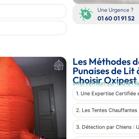
Une Urgence ?
01 60 01 91 52
Les Méthodes d
Punaises de Lit
Choisir Oxipest
Intervention sur toute l'
1. Une Expertise Certifiée
2. Les Tentes Chauffantes 
3. Détection par Chiens : 