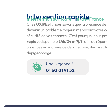
Intervention rapide
Intervention sur toute l'Île-de-France
Chez
OXIPEST
, nous savons que la présence de
devenir un problème majeur, menaçant votre con
sécurité de vos espaces. C’est pourquoi nous p
rapide
, disponible
24h/24 et 7j/7
, afin de répo
urgences en matière de dératisation, désinsecti
dépigeonnage
Une Urgence ?
01 60 01 91 52