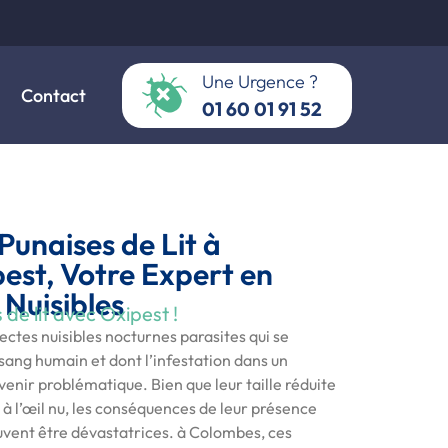
Une Urgence ?
Contact
01 60 01 91 52
Punaises de Lit à
est, Votre Expert en
 Nuisibles
de lit avec Oxipest !
sectes nuisibles nocturnes parasites qui se
sang humain et dont l’infestation dans un
nir problématique. Bien que leur taille réduite
s à l’œil nu, les conséquences de leur présence
vent être dévastatrices. à Colombes, ces