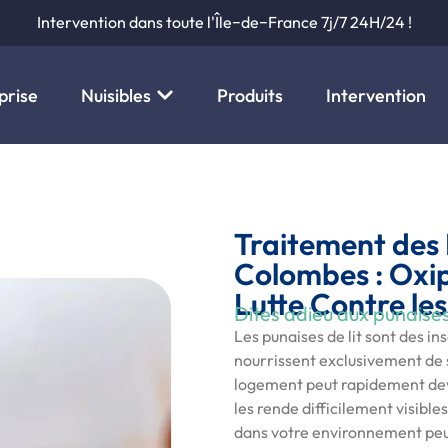
Intervention dans toute l'Île−de−France 7j/7 24H/24 !
prise
Nuisibles
Produits
Intervention
Traitement des 
Colombes : Oxip
Lutte Contre les
Dites adieu aux punaises 
Les punaises de lit sont des in
nourrissent exclusivement de 
logement peut rapidement deve
les rende difficilement visible
dans votre environnement peu