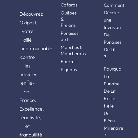
Cafards
Comment
Déceler
Guêpes
Découvrez
&
une
Oxipest,
Frelons
Invasion
votre
Punaises
De
de Lit
allié
Punaises
Mouches &
incontournable
De Lit
Moucherons
contre
?
Fourmis
les
Pourquoi
Pigeons
nuisibles
La
en Île-
Punaise
De Lit
de-
Reste-
France.
t‑elle
Excellence,
Un
réactivité,
Fléau
et
Millénaire
tranquillité
?