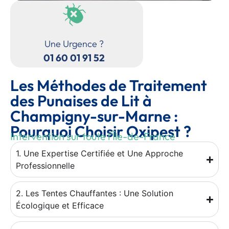
Une Urgence ?
01 60 01 91 52
Les Méthodes de Traitement
des Punaises de Lit à
Champigny-sur-Marne :
Pourquoi Choisir Oxipest ?
Intervention sur toute l'Île-de-France
1. Une Expertise Certifiée et Une Approche
Professionnelle
2. Les Tentes Chauffantes : Une Solution
Écologique et Efficace