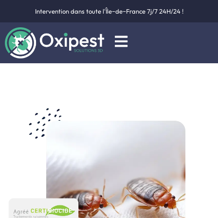
Intervention dans toute l'Île−de−France 7j/7 24H/24 !