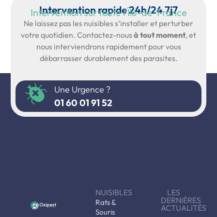
Intervention rapide 24h/24 7j7
Intervention sur toute l'Île-de-France
Ne laissez pas les nuisibles s’installer et perturber
votre quotidien. Contactez-nous
à tout moment
, et
nous interviendrons rapidement pour vous
débarrasser durablement des parasites.
Une Urgence ?
01 60 01 91 52
NUISIBLES
LES
DERNIÈRES
Rats &
ACTUALITÉS
Souris