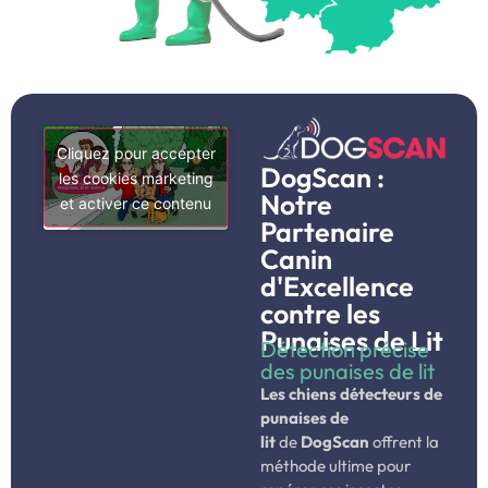
Cliquez pour accepter
DogScan :
les cookies marketing
Notre
et activer ce contenu
Partenaire
Canin
d'Excellence
contre les
Punaises de Lit
Détection précise
des punaises de lit
Les chiens détecteurs de
punaises de
lit
de
DogScan
offrent la
méthode ultime pour