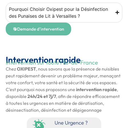
Pourquoi Choisir Oxipest pour la Désinfection
des Punaises de Lit à Versailles ?
Demande d'intervention
Intervention rapide
Intervention sur toute l'Île-de-France
Chez
OXIPEST
, nous savons que la présence de nuisibles
peut rapidement devenir un problème majeur, menaçant
votre confort, votre santé et la sécurité de vos espaces.
C’est pourquoi nous proposons une
intervention rapide
,
disponible
24h/24 et 7j/7
, afin de répondre efficacement
à toutes les urgences en matière de dératisation,
désinsectisation, désinfection et dépigeonnage
Une Urgence ?