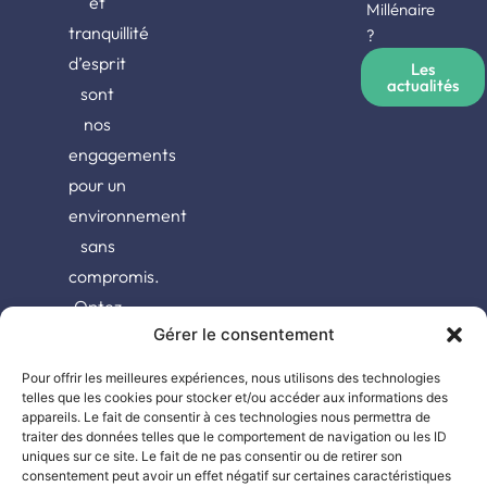
et
Millénaire
tranquillité
?
d’esprit
Les
actualités
sont
nos
engagements
pour un
environnement
sans
compromis.
Optez
Gérer le consentement
pour la
qualité,
Pour offrir les meilleures expériences, nous utilisons des technologies
choisissez
telles que les cookies pour stocker et/ou accéder aux informations des
appareils. Le fait de consentir à ces technologies nous permettra de
Oxipest.
traiter des données telles que le comportement de navigation ou les ID
uniques sur ce site. Le fait de ne pas consentir ou de retirer son
consentement peut avoir un effet négatif sur certaines caractéristiques