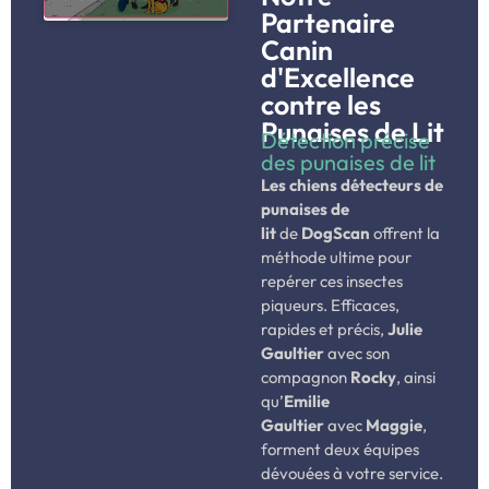
Partenaire
Canin
d'Excellence
contre les
Punaises de Lit
Détection précise
des punaises de lit
Les chiens détecteurs de
punaises de
lit
de
DogScan
offrent la
méthode ultime pour
repérer ces insectes
piqueurs. Efficaces,
rapides et précis,
Julie
Gaultier
avec son
compagnon
Rocky
, ainsi
qu’
Emilie
Gaultier
avec
Maggie
,
forment deux équipes
dévouées à votre service.