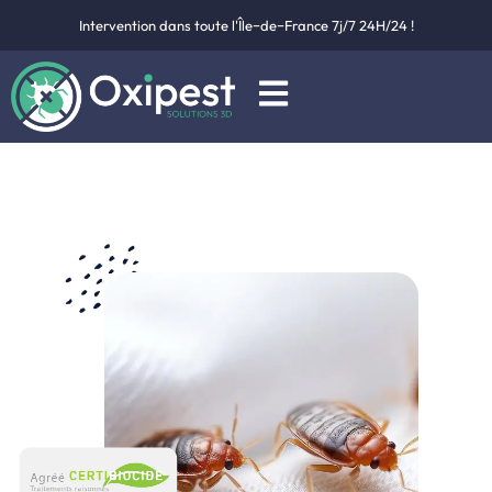
Intervention dans toute l'Île−de−France 7j/7 24H/24 !