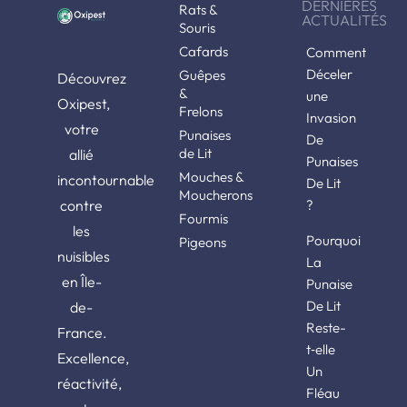
DERNIÈRES
Rats &
ACTUALITÉS
Souris
Cafards
Comment
Déceler
Guêpes
Découvrez
&
une
Oxipest,
Frelons
Invasion
votre
Punaises
De
de Lit
allié
Punaises
Mouches &
incontournable
De Lit
Moucherons
contre
?
Fourmis
les
Pourquoi
Pigeons
nuisibles
La
en Île-
Punaise
De Lit
de-
Reste-
France.
t‑elle
Excellence,
Un
réactivité,
Fléau