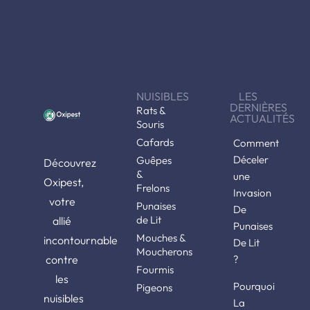
NUISIBLES
LES
DERNIÈRES
Rats &
ACTUALITÉS
Souris
Cafards
Comment
Déceler
Guêpes
Découvrez
&
une
Oxipest,
Frelons
Invasion
votre
Punaises
De
de Lit
allié
Punaises
Mouches &
incontournable
De Lit
Moucherons
contre
?
Fourmis
les
Pourquoi
Pigeons
nuisibles
La