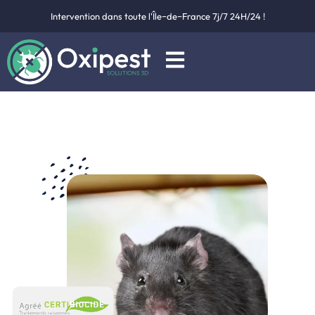
Intervention dans toute l'Île−de−France 7j/7 24H/24 !