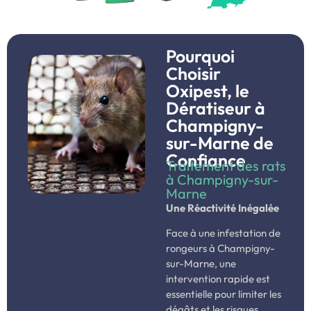
Pourquoi
Choisir
Oxipest, le
Dératiseur à
Champigny-
sur-Marne de
Confiance
Traitement des rats
à Champigny-sur-
Marne
Une Réactivité Inégalée
Face à une infestation de
rongeurs à Champigny-
sur-Marne, une
intervention rapide est
essentielle pour limiter les
dégâts et les risques