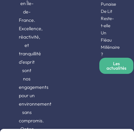
en Île-
Punaise
De Lit
de-
Reste-
France.
t‑elle
Excellence,
Un
réactivité,
Fléau
et
Millénaire
tranquillité
?
d’esprit
Les
actualités
sont
nos
engagements
pour un
environnement
sans
compromis.
Optez