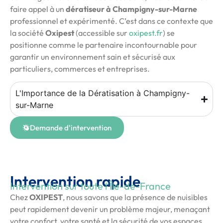
faire appel à un
dératiseur à Champigny-sur-Marne
professionnel et expérimenté. C’est dans ce contexte que
la société
Oxipest
(accessible sur
oxipest.fr
) se
positionne comme le partenaire incontournable pour
garantir un environnement sain et sécurisé aux
particuliers, commerces et entreprises.
L'Importance de la Dératisation à Champigny-
sur-Marne
Demande d'intervention
Intervention rapide
Intervention sur toute l'Île-de-France
Chez
OXIPEST
, nous savons que la présence de nuisibles
peut rapidement devenir un problème majeur, menaçant
votre confort, votre santé et la sécurité de vos espaces.