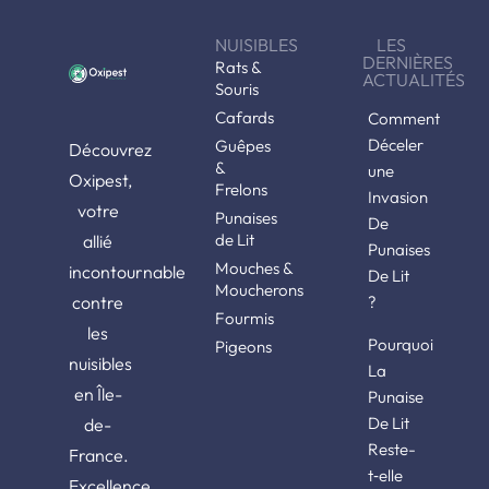
NUISIBLES
LES
DERNIÈRES
Rats &
ACTUALITÉS
Souris
Cafards
Comment
Déceler
Guêpes
Découvrez
&
une
Oxipest,
Frelons
Invasion
votre
Punaises
De
de Lit
allié
Punaises
Mouches &
incontournable
De Lit
Moucherons
contre
?
Fourmis
les
Pourquoi
Pigeons
nuisibles
La
en Île-
Punaise
De Lit
de-
Reste-
France.
t‑elle
Excellence,