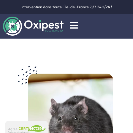
Intervention dans toute l'Île−de−France 7j/7 24H/24 !