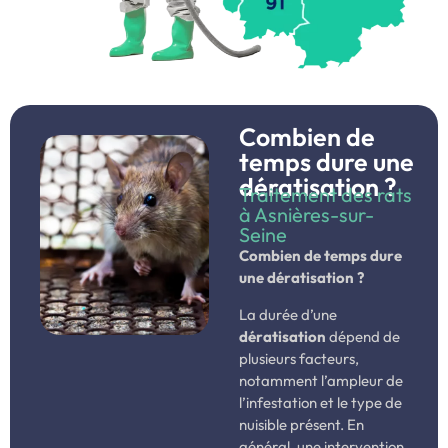
Combien de
temps dure une
dératisation ?
Traitement des rats
à Asnières-sur-
Seine
Combien de temps dure
une dératisation ?
La durée d’une
dératisation
dépend de
plusieurs facteurs,
notamment l’ampleur de
l’infestation et le type de
nuisible présent. En
général, une intervention